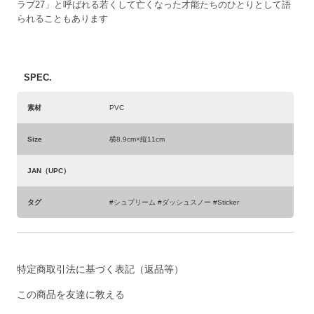
ラブ27」と呼ばれる若くして亡くなった才能たちのひとりとして語
られることもあります
SPEC.
素材
PVC
Size
横8.9cm×縦11cm
JAN（UPC）
タグ
#シュプリーム #ダッシュスノー #Sticker
特定商取引法に基づく表記（返品等）
この商品を友達に教える