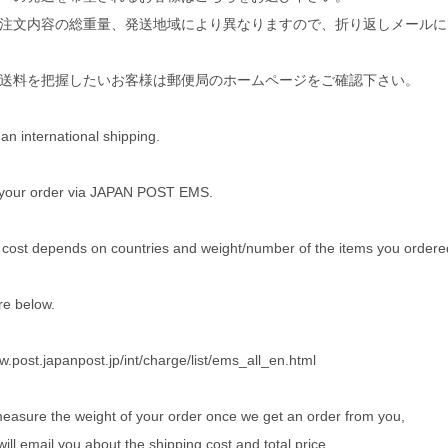
注文内容の総重量、発送地域により異なりますので、折り返しメールに
送料を把握したいお客様は郵便局のホームページをご確認下さい。
an international shipping.
 your order via JAPAN POST EMS.
 cost depends on countries and weight/number of the items you ordere
re below.
w.post.japanpost.jp/int/charge/list/ems_all_en.html
measure the weight of your order once we get an order from you,
ill email you about the shipping cost and total price.