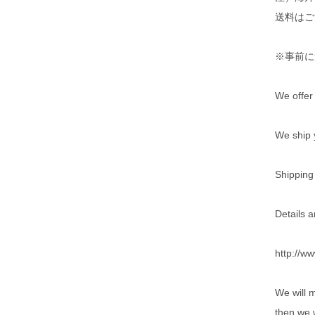
送料はご
※事前に
We offer 
We ship
Shipping
Details a
http://ww
We will 
then we w