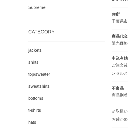
Supreme
住所
千葉県市川
CATEGORY
商品代金
販売価格
jackets
申込有効
shirts
ご注文後
ンセルと
top/sweater
sweatshirts
不良品
商品到着
bottoms
t-shirts
※取扱い
お確か
hats