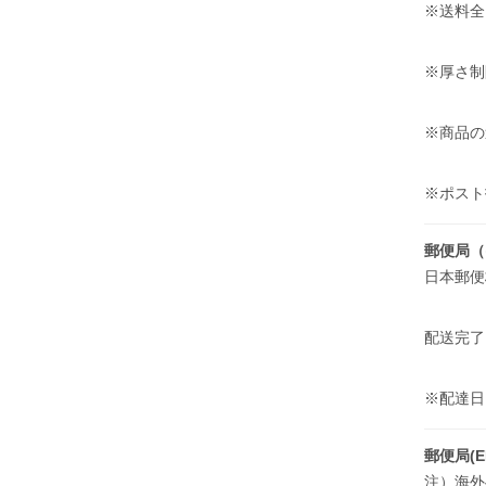
※送料全
※厚さ制
※商品の
※ポスト
郵便局（
日本郵便
配送完了
※配達
郵便局(E
注）海外