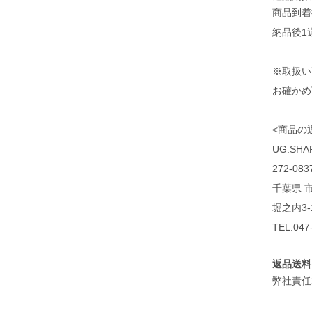
商品到着
納品後1
※取扱い
お確かめ
<商品の
UG.SH
272-083
千葉県 
堀之内3-1
TEL:047
返品送料
弊社責任