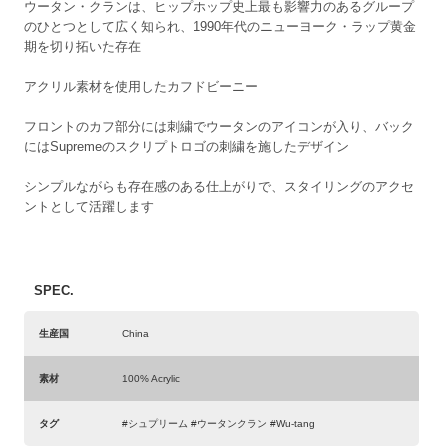
ウータン・クランは、ヒップホップ史上最も影響力のあるグループ
のひとつとして広く知られ、1990年代のニューヨーク・ラップ黄金
期を切り拓いた存在
アクリル素材を使用したカフドビーニー
フロントのカフ部分には刺繍でウータンのアイコンが入り、バック
にはSupremeのスクリプトロゴの刺繍を施したデザイン
シンプルながらも存在感のある仕上がりで、スタイリングのアクセ
ントとして活躍します
SPEC.
生産国
China
素材
100% Acrylic
タグ
#シュプリーム #ウータンクラン #Wu-tang