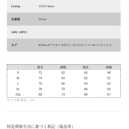
Lining :
100% Nylon
生産国
China
JAN（UPC）
タグ
#25fw #アウター #ダウン #プルオーバー #パーテックス
着丈
身幅
袖丈
肩幅
S
72
62
60
48
M
74
64
62
52
L
76
66
64
53
XL
78
70
66
54
XXL
80
74
68
57
サイズ表 単位：cm
特定商取引法に基づく表記（返品等）