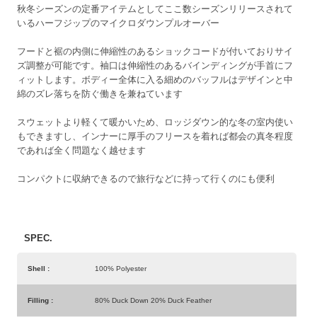
秋冬シーズンの定番アイテムとしてここ数シーズンリリースされて
いるハーフジップのマイクロダウンプルオーバー
フードと裾の内側に伸縮性のあるショックコードが付いておりサイ
ズ調整が可能です。袖口は伸縮性のあるバインディングが手首にフ
ィットします。ボディー全体に入る細めのバッフルはデザインと中
綿のズレ落ちを防ぐ働きを兼ねています
スウェットより軽くて暖かいため、ロッジダウン的な冬の室内使い
もできますし、インナーに厚手のフリースを着れば都会の真冬程度
であれば全く問題なく越せます
コンパクトに収納できるので旅行などに持って行くのにも便利
SPEC.
Shell :
100% Polyester
Filling :
80% Duck Down 20% Duck Feather