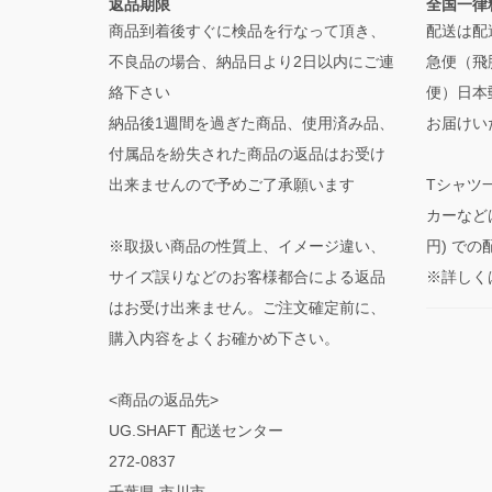
返品期限
全国一律
商品到着後すぐに検品を行なって頂き、
配送は配
不良品の場合、納品日より2日以内にご連
急便（飛
絡下さい
便）日本
納品後1週間を過ぎた商品、使用済み品、
お届けい
付属品を紛失された商品の返品はお受け
出来ませんので予めご了承願います
Tシャツ
カーなど
※取扱い商品の性質上、イメージ違い、
円) で
サイズ誤りなどのお客様都合による返品
※詳しく
はお受け出来ません。ご注文確定前に、
購入内容をよくお確かめ下さい。
<商品の返品先>
UG.SHAFT 配送センター
272-0837
千葉県 市川市