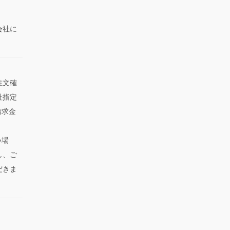
会社に
注文確
社指定
請求金
い場
し、ご
だきま