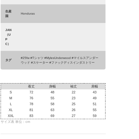
生産
Honduras
国
JAN
（U
P
C）
#25fw #Tシャツ #MylesUnderwood #マイルスアンダー
タグ
ウッド #スケーター #ファックディスインダストリー
着丈
身幅
袖丈
肩幅
S
72
48
22
43
M
76
55
23
49
L
78
58
25
51
XL
81
63
26
55
XXL
83
69
27
59
サイズ表 単位：cm