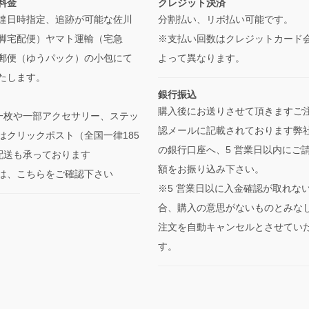
料金
クレジット決済
達日時指定、追跡が可能な佐川
分割払い、リボ払い可能です。
脚宅配便）ヤマト運輸（宅急
※支払い回数はクレジットカード
郵便（ゆうパック）の小包にて
よって異なります。
たします。
銀行振込
購入後にお送りさせて頂きますご
一枚や一部アクセサリー、ステッ
認メールに記載されております弊
はクリックポスト（全国一律185
の銀行口座へ、5 営業日以内にご
の配送も承っております
額をお振り込み下さい。
は、こちらをご確認下さい
※5 営業日以に入金確認が取れな
合、購入の意思がないものとみな
注文を自動キャンセルとさせてい
す。