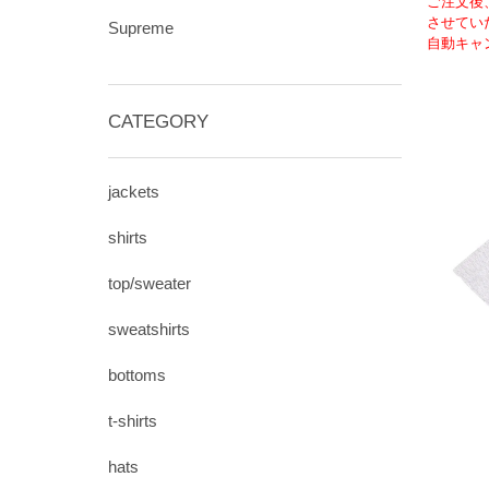
ご注文後
させてい
Supreme
自動キャ
CATEGORY
jackets
shirts
top/sweater
sweatshirts
bottoms
t-shirts
hats