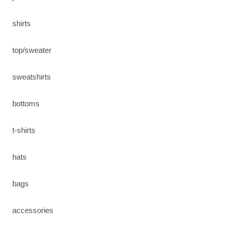
shirts
top/sweater
sweatshirts
bottoms
t-shirts
hats
bags
accessories