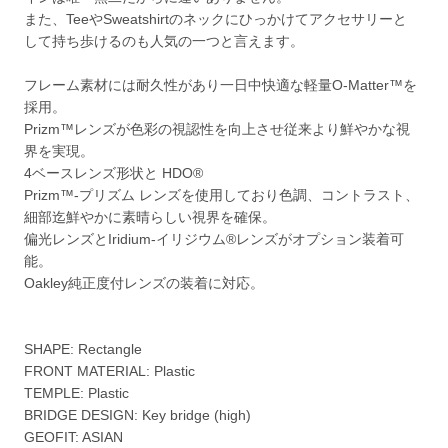
また、TeeやSweatshirtのネックにひっかけてアクセサリーと
して持ち歩けるのも人気の一つと言えます。
フレーム素材には耐久性があり一日中快適な軽量O-Matter™を
採用。
Prizm™レンズが色彩の視認性を向上させ従来より鮮やかな視
界を実現。
4ベースレンズ形状と HDO®
Prizm™‐プリズム レンズを使用しており色調、コントラスト、
細部迄鮮やかに素晴らしい視界を確保。
偏光レンズとIridium‐イリジウム®レンズがオプション装着可
能。
Oakley純正度付レンズの装着に対応。
SHAPE: Rectangle
FRONT MATERIAL: Plastic
TEMPLE: Plastic
BRIDGE DESIGN: Key bridge (high)
GEOFIT: ASIAN