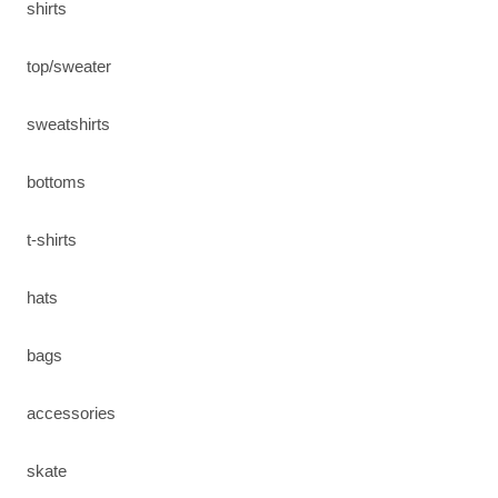
shirts
top/sweater
sweatshirts
bottoms
t-shirts
hats
bags
accessories
skate