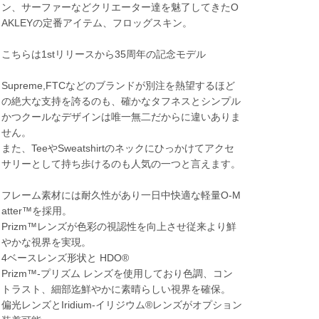
ン、サーファーなどクリエーター達を魅了してきたO
AKLEYの定番アイテム、フロッグスキン。
こちらは1stリリースから35周年の記念モデル
Supreme,FTCなどのブランドが別注を熱望するほど
の絶大な支持を誇るのも、確かなタフネスとシンプル
かつクールなデザインは唯一無二だからに違いありま
せん。
また、TeeやSweatshirtのネックにひっかけてアクセ
サリーとして持ち歩けるのも人気の一つと言えます。
フレーム素材には耐久性があり一日中快適な軽量O-M
atter™を採用。
Prizm™レンズが色彩の視認性を向上させ従来より鮮
やかな視界を実現。
4ベースレンズ形状と HDO®
Prizm™‐プリズム レンズを使用しており色調、コン
トラスト、細部迄鮮やかに素晴らしい視界を確保。
偏光レンズとIridium‐イリジウム®レンズがオプション