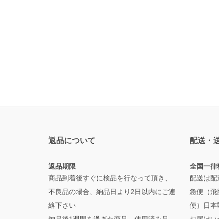
返品について
配送・
返品期限
全国一律
商品到着後すぐに検品を行なって頂き、
配送は配
不良品の場合、納品日より2日以内にご連
急便（飛
絡下さい
便）日本
納品後1週間を過ぎた商品、使用済み品、
お届けい