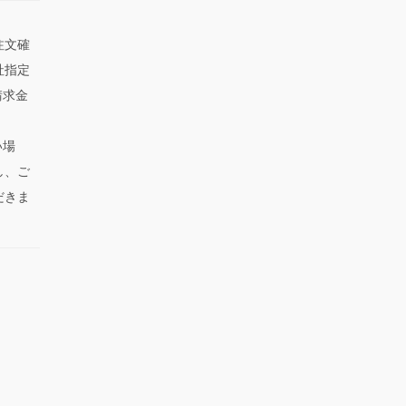
注文確
社指定
請求金
い場
し、ご
だきま