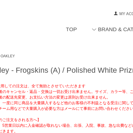
MY AC
TOP
BRAND & CA
OAKLEY
ey - Frogskins (A) / Polished White Pri
を使用しての注文は、全て無効とさせていただきます
後のキャンセル・返品・交換は一切お受け出来ません。サイズ、カラー等、
後の配送先変更、お支払い方法の変更は原則お受け出来ません。
、一度に同じ商品を大量購入するなど他のお客様の不利益となる受注に関し
チーム用などで大量購入が必要な方はメールにて事前にお問い合わせくださ
のご注文をされる方へ】
、5営業日以内に入金確認が取れない場合、出張、入院、事故、急な出費など
だきます。