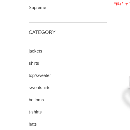
自動キャ
Supreme
CATEGORY
jackets
shirts
top/sweater
sweatshirts
bottoms
t-shirts
hats