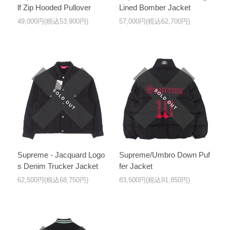
lf Zip Hooded Pullover
Lined Bomber Jacket
49,000円(税込53,900円)
57,000円(税込62,700円)
Supreme - Jacquard Logo
Supreme/Umbro Down Puf
s Denim Trucker Jacket
fer Jacket
62,500円(税込68,750円)
83,500円(税込91,850円)