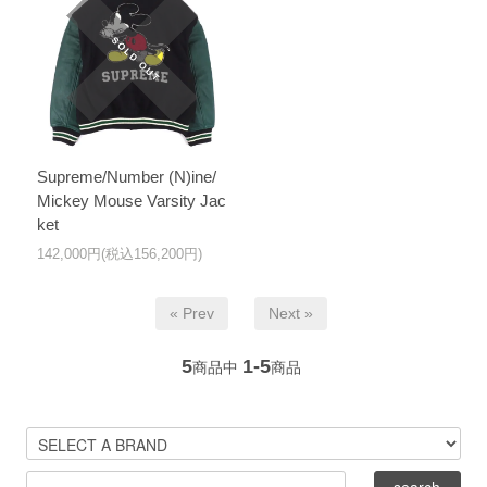
Supreme/Number (N)ine/
Mickey Mouse Varsity Jac
ket
142,000円(税込156,200円)
« Prev
Next »
5
1-5
商品中
商品