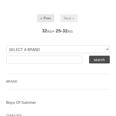
« Prev
Next »
32
25-32
商品中
商品
BRAND
Boys Of Summer
OAKLEY