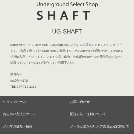
UG.SHAFT
Supremeを中心にNew York、Los Angelesのアパレルを販売するセレクトショップ
です。 当店で扱っているSupremeの商品は全て米Supremeでの買い付け（いわゆる
並行輸入品）となります。フェイク品（偽物）や出所がわからない委託品などは一
切扱っておりませんので安心してご利用下さい。
運営会社
株式会社STS
TEL 047-712-2166
ショップホーム
お問い合わせ
お支払い方法について
配送方法・送料について
メルマガ登録・解除
メールが届かない人の受信設定に関して