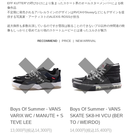
EFF KUTTER"の呼びかけにより集まったスケート界のオールスターメンバーによる映
像作品
不定期に発売されるアパレルラインのデザインはRVCAやStussyなどにもデザインを提
供する写真家・アーティストのALEXIS ROSSが担当
超大御所も多数出演しているのですが普段は観ることのできないプロ以外の仲間達の映
像もしっかりと収めており他のスケートムービーとは違ったユルさが魅力
RECOMMEND
|
PRICE
|
NEW ARRIVAL
Boys Of Summer - VANS
Boys Of Summer - VANS
VARIX WC / MANUTE + S
SKATE SK8-HI VCU (BER
TEVE LEE
TO / WEIRDO)
13,000円(税込14,300円)
14,000円(税込15,400円)