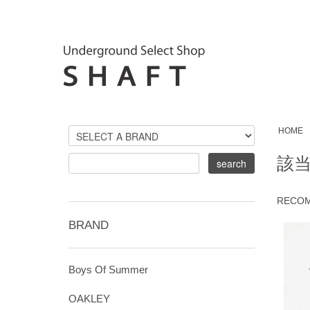
HOME
該
RECO
BRAND
Boys Of Summer
OAKLEY