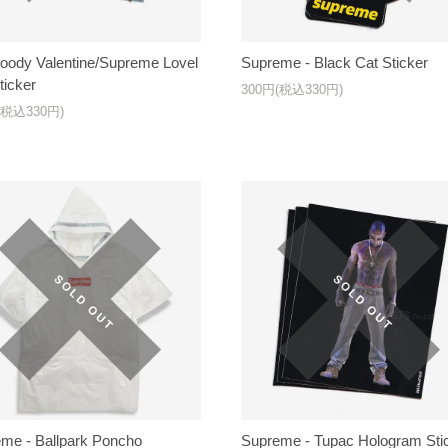
oody Valentine/Supreme Lovel
Supreme - Black Cat Sticker
ticker
300円(税込330円)
(税込330円)
me - Ballpark Poncho
Supreme - Tupac Hologram Sti