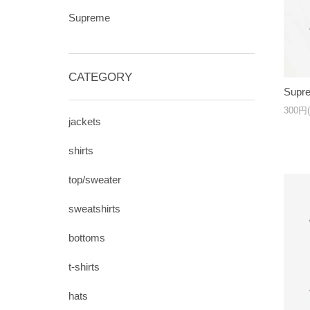
Supreme
CATEGORY
Supre
300円
jackets
shirts
top/sweater
sweatshirts
bottoms
t-shirts
hats