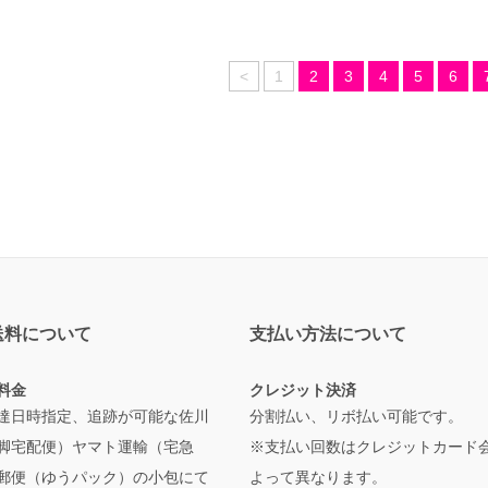
<
1
2
3
4
5
6
送料について
支払い方法について
料金
クレジット決済
達日時指定、追跡が可能な佐川
分割払い、リボ払い可能です。
脚宅配便）ヤマト運輸（宅急
※支払い回数はクレジットカード
郵便（ゆうパック）の小包にて
よって異なります。