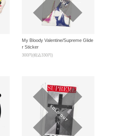
My Bloody Valentine/Supreme Glide
r Sticker
300円(税込330円)