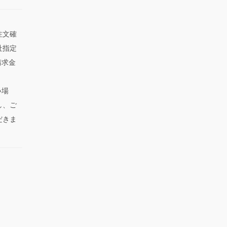
注文確
社指定
請求金
い場
し、ご
だきま