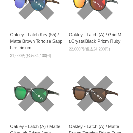
Oakley - Latch Key (55) /
Oakley - Latch (A) / Grid M
Matte Brown Tortoise Sapp
t.CrystalBlack Prizm Ruby
hire Iridium
22,000円(税込24,200円)
31,000円(税込34,100円)
Oakley - Latch (A) / Matte
Oakley - Latch (A) / Matte
Olive Ink Prizm Jade
Brown Tortoise Prizm Tung