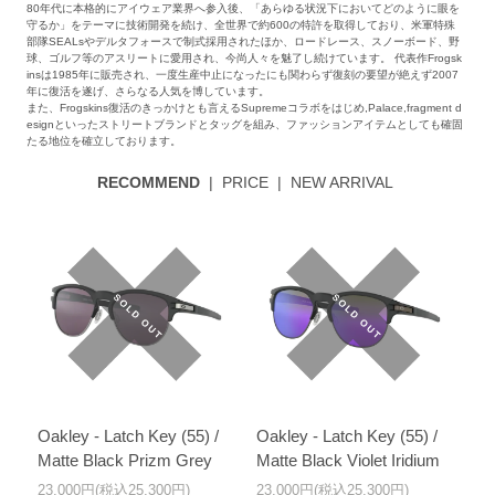
80年代に本格的にアイウェア業界へ参入後、「あらゆる状況下においてどのように眼を
守るか」をテーマに技術開発を続け、全世界で約600の特許を取得しており、米軍特殊
部隊SEALsやデルタフォースで制式採用されたほか、ロードレース、スノーボード、野
球、ゴルフ等のアスリートに愛用され、今尚人々を魅了し続けています。 代表作Frogsk
insは1985年に販売され、一度生産中止になったにも関わらず復刻の要望が絶えず2007
年に復活を遂げ、さらなる人気を博しています。
また、Frogskins復活のきっかけとも言えるSupremeコラボをはじめ,Palace,fragment d
esignといったストリートブランドとタッグを組み、ファッションアイテムとしても確固
たる地位を確立しております。
RECOMMEND
|
PRICE
|
NEW ARRIVAL
Oakley - Latch Key (55) /
Oakley - Latch Key (55) /
Matte Black Prizm Grey
Matte Black Violet Iridium
23,000円(税込25,300円)
23,000円(税込25,300円)