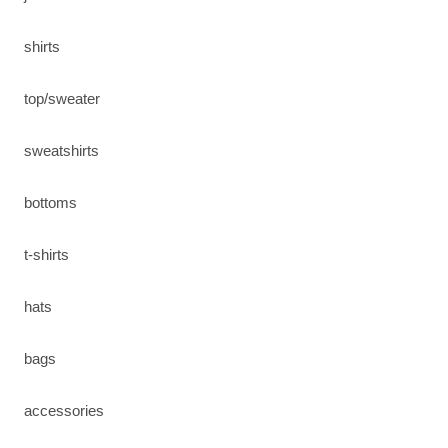
shirts
top/sweater
sweatshirts
bottoms
t-shirts
hats
bags
accessories