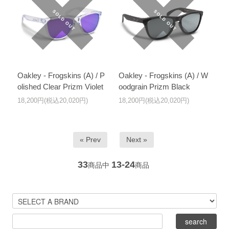
Oakley - Frogskins (A) / P
Oakley - Frogskins (A) / W
olished Clear Prizm Violet
oodgrain Prizm Black
18,200円(税込20,020円)
18,200円(税込20,020円)
« Prev
Next »
33
13-24
商品中
商品